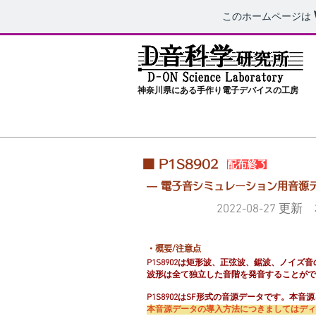
このホームページは
神奈川県にある​手作り電子デバイスの工房
■ P1S8902
​配布終了
― 電子音シミュレーション用音源
2022-08-27
・概要/注意点
P1S8902は矩形波、正弦波、鋸波、ノイ
波形は全て独立した音階を発音することがで
P1S8902はSF形式の音源データです。
本音源データの導入方法につきましてはディ