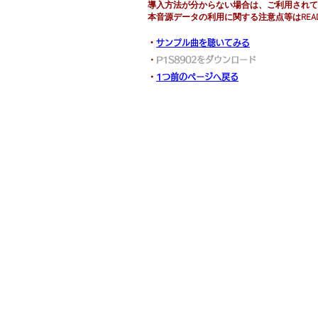
導入方法が分からない場合は、ご利用されて
​本音源データの利用に関する注意点等はREAD
​・
サンプル曲を聴いてみる
​・
P1S8902をダウンロード
・
1つ前のページへ戻る